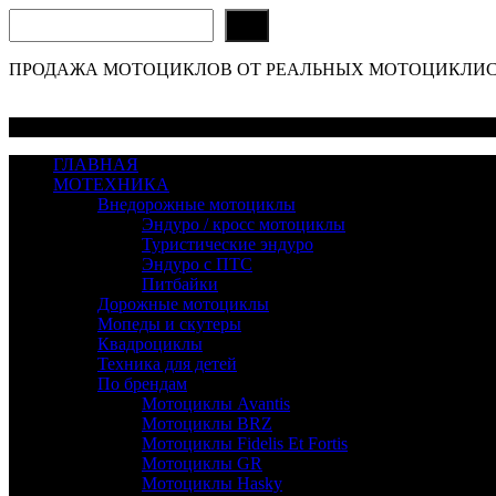
Поиск
ПРОДАЖА МОТОЦИКЛОВ ОТ РЕАЛЬНЫХ МОТОЦИКЛИСТОВ! 
Меню
ГЛАВНАЯ
МОТЕХНИКА
Внедорожные мотоциклы
Эндуро / кросс мотоциклы
Туристические эндуро
Эндуро с ПТС
Питбайки
Дорожные мотоциклы
Мопеды и скутеры
Квадроциклы
Техника для детей
По брендам
Мотоциклы Avantis
Мотоциклы BRZ
Мотоциклы Fidelis Et Fortis
Мотоциклы GR
Мотоциклы Hasky