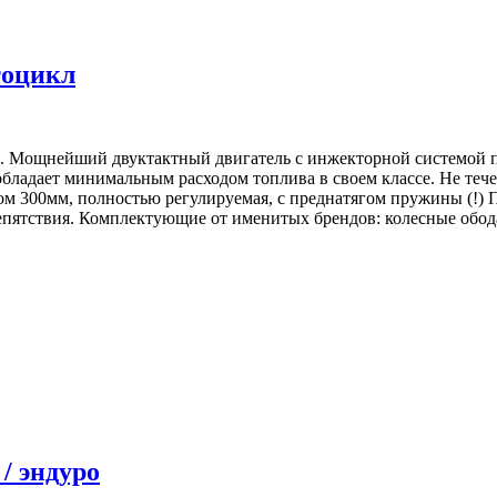
тоцикл
 Мощнейший двуктактный двигатель с инжекторной системой п
 обладает минимальным расходом топлива в своем классе. Не те
м 300мм, полностью регулируемая, с преднатягом пружины (!) 
препятствия. Комплектующие от именитых брендов: колесные об
 / эндуро