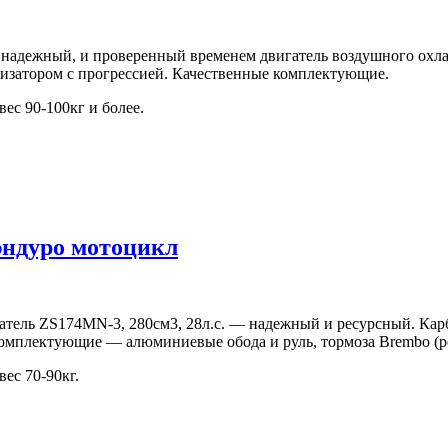
адежный, и проверенный временем двигатель воздушного охла
изатором с прогрессией. Качественные комплектующие.
ес 90-100кг и более.
 эндуро мотоцикл
ель ZS174MN-3, 280см3, 28л.с. — надежный и ресурсный. Кар
комплектующие — алюминиевые обода и руль, тормоза Brembo (ре
ес 70-90кг.