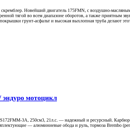
 скремблер. Новейший двигатель 175FMN, с воздушно-масляным
ренной тягой во всем диапазоне оборотов, а также приятным зв
окрышки грунт-асфальт и высокая выхлопная труба делают этот
/ эндуро мотоцикл
 ZS172FMM-3A, 250см3, 21л.с. — надежный и ресурсный. Карбюр
мплектующие — алюминиевые обода и руль, тормоза Brembo (реп