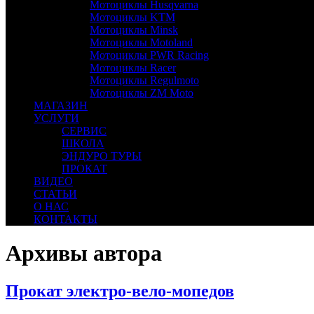
Мотоциклы Husqvarna
Мотоциклы KTM
Мотоциклы Minsk
Мотоциклы Motoland
Мотоциклы PWR Racing
Мотоциклы Racer
Мотоциклы Regulmoto
Мотоциклы ZM Moto
МАГАЗИН
УСЛУГИ
СЕРВИС
ШКОЛА
ЭНДУРО ТУРЫ
ПРОКАТ
ВИДЕО
СТАТЬИ
О НАС
КОНТАКТЫ
Архивы автора
Прокат электро-вело-мопедов