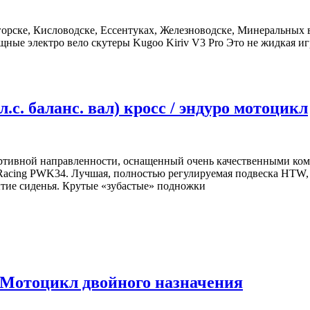
игорске, Кисловодске, Ессентуках, Железноводске, Минеральных
ые электро вело скутеры Kugoo Kiriv V3 Pro Это не жидкая игр
.с. баланс. вал) кросс / эндуро мотоцикл
ортивной направленности, оснащенный очень качественными ко
 Racing PWK34. Лучшая, полностью регулируемая подвеска HTW,
тие сиденья. Крутые «зубастые» подножки
 Мотоцикл двойного назначения