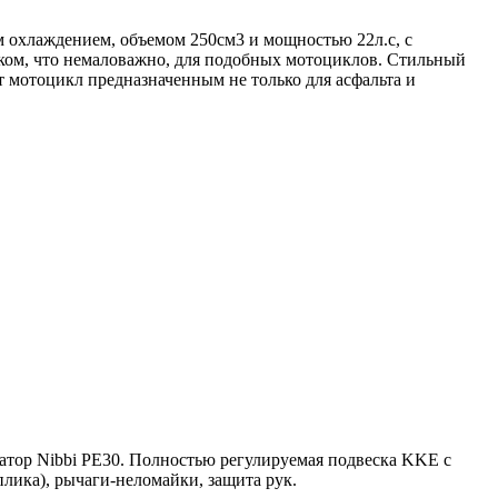
 охлаждением, объемом 250см3 и мощностью 22л.с, с
уком, что немаловажно, для подобных мотоциклов. Стильный
 мотоцикл предназначенным не только для асфальта и
атор Nibbi PE30. Полностью регулируемая подвеска KKE с
лика), рычаги-неломайки, защита рук.