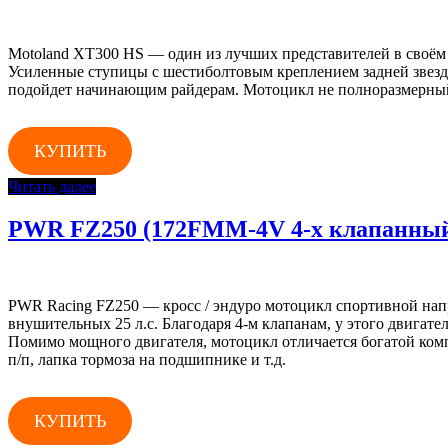
Motoland XT300 HS — один из лучших представителей в своём 
Усиленные ступицы с шестиболтовым креплением задней звезд
подойдет начинающим райдерам. Мотоцикл не полноразмерный, 
КУПИТЬ
Читать далее
PWR FZ250 (172FMM-4V 4-х клапанный, 2
PWR Racing FZ250 — кросс / эндуро мотоцикл спортивной нап
внушительных 25 л.с. Благодаря 4-м клапанам, у этого двигате
Помимо мощного двигателя, мотоцикл отличается богатой комп
п/п, лапка тормоза на подшипнике и т.д.
КУПИТЬ