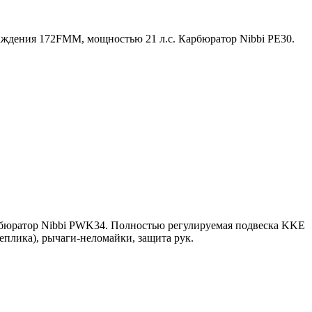
ждения 172FMM, мощностью 21 л.с. Карбюратор Nibbi PE30.
бюратор Nibbi PWK34. Полностью регулируемая подвеска KKE
плика), рычаги-неломайки, защита рук.