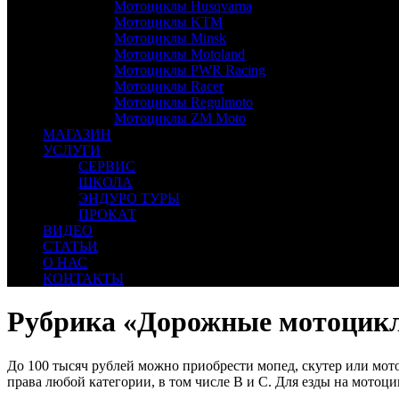
Мотоциклы Husqvarna
Мотоциклы KTM
Мотоциклы Minsk
Мотоциклы Motoland
Мотоциклы PWR Racing
Мотоциклы Racer
Мотоциклы Regulmoto
Мотоциклы ZM Moto
МАГАЗИН
УСЛУГИ
СЕРВИС
ШКОЛА
ЭНДУРО ТУРЫ
ПРОКАТ
ВИДЕО
СТАТЬИ
О НАС
КОНТАКТЫ
Рубрика «Дорожные мотоцикл
До 100 тысяч рублей можно приобрести мопед, скутер или мото
права любой категории, в том числе B и C. Для езды на мотоц