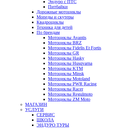
Эндуро с ПТС
Питбайки
Дорожные мотоциклы
Мопеды и скутеры
Квадроциклы
Техника для детей
По брендам
Мотоциклы Avantis
Мотоциклы BRZ
Мотоциклы Fidelis Et Fortis
Мотоциклы GR
Мотоциклы Hasky
Мотоциклы Husqvarna
Мотоциклы KTM
Мотоциклы Minsk
Мотоциклы Motoland
Мотоциклы PWR Racing
Мотоциклы Racer
Мотоциклы Regulmoto
Мотоциклы ZM Moto
МАГАЗИН
УСЛУГИ
СЕРВИС
ШКОЛА
ЭНДУРО ТУРЫ