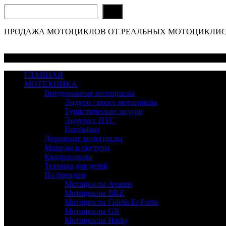
Поиск
ПРОДАЖА МОТОЦИКЛОВ ОТ РЕАЛЬНЫХ МОТОЦИКЛИСТОВ! 
Меню
ГЛАВНАЯ
МОТЕХНИКА
Внедорожные мотоциклы
Эндуро / кросс мотоциклы
Туристические эндуро
Эндуро с ПТС
Питбайки
Дорожные мотоциклы
Мопеды и скутеры
Квадроциклы
Техника для детей
По брендам
Мотоциклы Avantis
Мотоциклы BRZ
Мотоциклы Fidelis Et Fortis
Мотоциклы GR
Мотоциклы Hasky